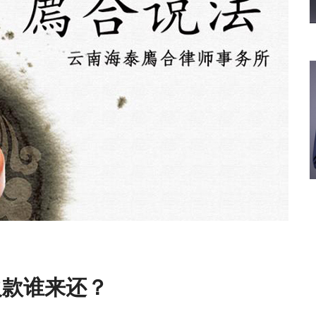
欠款谁来还？