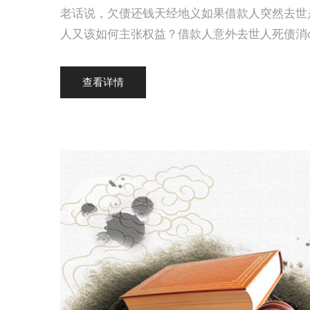
老话说，欠债还钱天经地义如果借款人突然去世
人又该如何主张权益？借款人意外去世人死债消o
查看详情