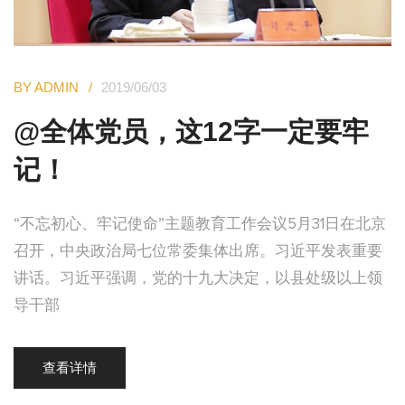
BY ADMIN
2019/06/03
@全体党员，这12字一定要牢
记！
“不忘初心、牢记使命”主题教育工作会议5月31日在北京
召开，中央政治局七位常委集体出席。习近平发表重要
讲话。习近平强调，党的十九大决定，以县处级以上领
导干部
查看详情