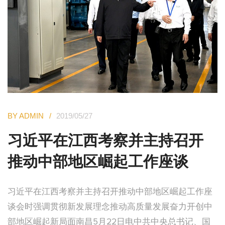
BY ADMIN
2019/05/27
习近平在江西考察并主持召开
推动中部地区崛起工作座谈
习近平在江西考察并主持召开推动中部地区崛起工作座
谈会时强调贯彻新发展理念推动高质量发展奋力开创中
部地区崛起新局面南昌5月22日电中共中央总书记、国