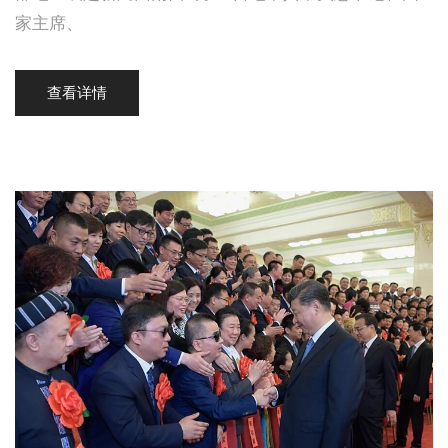
家主席、
查看详情