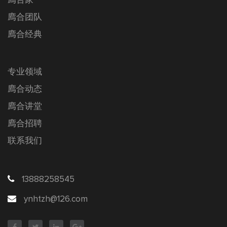
廌合家
廌合团队
廌合经典
专业领域
廌合动态
廌合讲堂
廌合招聘
联系我们
13888258545
ynhtzh@126.com