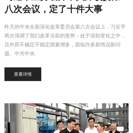
八次会议，定了十件大事
昨天的中央全面深化改革委员会第八次会议上，习近平
再次强调了我们改革当前的形势：处于深刻变化之中，
且外部不确定不稳定因素增多，面临许多新情况新问
题。中共中央
查看详情